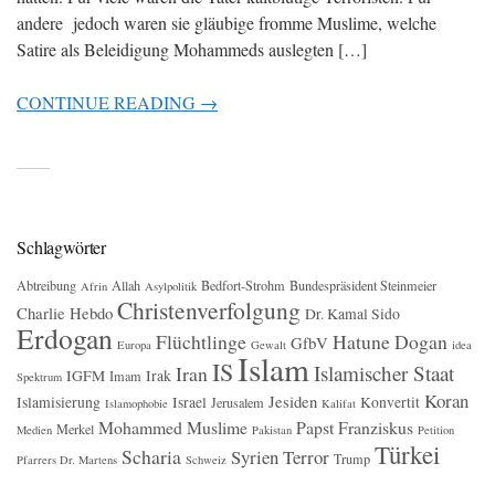
andere jedoch waren sie gläubige fromme Muslime, welche
Satire als Beleidigung Mohammeds auslegten […]
CONTINUE READING →
Schlagwörter
Abtreibung
Allah
Bedfort-Strohm
Bundespräsident Steinmeier
Afrin
Asylpolitik
Christenverfolgung
Charlie Hebdo
Dr. Kamal Sido
Erdogan
Flüchtlinge
Hatune Dogan
GfbV
Europa
Gewalt
idea
Islam
IS
Islamischer Staat
Iran
IGFM
Irak
Imam
Spektrum
Koran
Jesiden
Islamisierung
Israel
Konvertit
Jerusalem
Islamophobie
Kalifat
Mohammed
Muslime
Papst Franziskus
Merkel
Medien
Pakistan
Petition
Türkei
Scharia
Syrien
Terror
Trump
Pfarrers Dr. Martens
Schweiz