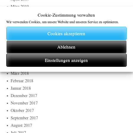
März 2019
Februar 2019
Cookie-Zustimmung verwalten
Januar 2019
Wir verwenden Cookies, um unsere Website und unseren Service zu optimieren.
September 2018
Cookies akzeptieren
August 2018
Juli 2018
Ablehnen
Juni 2018
Mai 2018
Einstellungen anzeigen
April 2018
März 2018
Februar 2018
Januar 2018
Dezember 2017
November 2017
Oktober 2017
September 2017
August 2017
Juli 2017