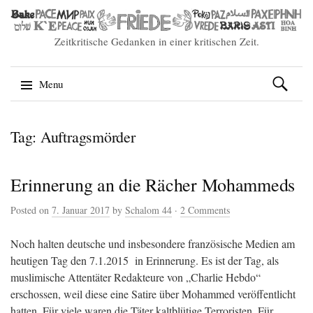
Zeitkritische Gedanken in einer kritischen Zeit.
Suchen
Menu
nach:
Skip
Tag: Auftragsmörder
to
content
Erinnerung an die Rächer Mohammeds
Posted on
7. Januar 2017
by
Schalom 44
·
2 Comments
Noch halten deutsche und insbesondere französische Medien am
heutigen Tag den 7.1.2015 in Erinnerung. Es ist der Tag, als
muslimische Attentäter Redakteure von „Charlie Hebdo“
erschossen, weil diese eine Satire über Mohammed veröffentlicht
hatten. Für viele waren die Täter kaltblütige Terroristen. Für