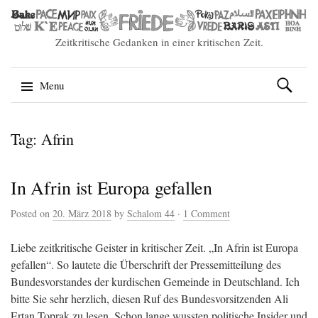
Zeitkritische Gedanken in einer kritischen Zeit.
Suchen
Menu
nach:
Skip
Tag: Afrin
to
content
In Afrin ist Europa gefallen
Posted on
20. März 2018
by
Schalom 44
·
1 Comment
Liebe zeitkritische Geister in kritischer Zeit. „In Afrin ist Europa
gefallen“. So lautete die Überschrift der Pressemitteilung des
Bundesvorstandes der kurdischen Gemeinde in Deutschland. Ich
bitte Sie sehr herzlich, diesen Ruf des Bundesvorsitzenden Ali
Ertan Toprak zu lesen. Schon lange wussten politische Insider und