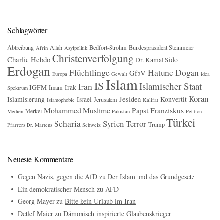
Schlagwörter
Abtreibung
Allah
Bedfort-Strohm
Bundespräsident Steinmeier
Afrin
Asylpolitik
Christenverfolgung
Charlie Hebdo
Dr. Kamal Sido
Erdogan
Flüchtlinge
Hatune Dogan
GfbV
Europa
Gewalt
idea
Islam
IS
Islamischer Staat
Iran
IGFM
Irak
Imam
Spektrum
Koran
Jesiden
Islamisierung
Israel
Konvertit
Jerusalem
Islamophobie
Kalifat
Mohammed
Muslime
Papst Franziskus
Merkel
Medien
Pakistan
Petition
Türkei
Scharia
Syrien
Terror
Trump
Pfarrers Dr. Martens
Schweiz
Neueste Kommentare
Gegen Nazis, gegen die AfD
zu
Der Islam und das Grundgesetz
Ein demokratischer Mensch
zu
AFD
Georg Mayer
zu
Bitte kein Urlaub im Iran
Detlef Maier
zu
Dämonisch inspirierte Glaubenskrieger