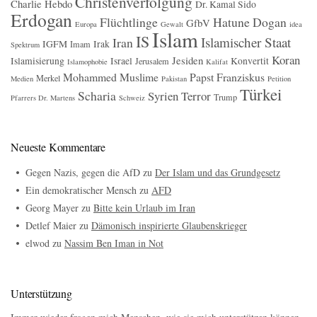
Christenverfolgung
Charlie Hebdo
Dr. Kamal Sido
Erdogan
Flüchtlinge
Hatune Dogan
GfbV
Europa
Gewalt
idea
Islam
IS
Islamischer Staat
Iran
IGFM
Irak
Imam
Spektrum
Koran
Jesiden
Islamisierung
Israel
Konvertit
Jerusalem
Islamophobie
Kalifat
Mohammed
Muslime
Papst Franziskus
Merkel
Medien
Pakistan
Petition
Türkei
Scharia
Syrien
Terror
Trump
Pfarrers Dr. Martens
Schweiz
Neueste Kommentare
Gegen Nazis, gegen die AfD
zu
Der Islam und das Grundgesetz
Ein demokratischer Mensch
zu
AFD
Georg Mayer
zu
Bitte kein Urlaub im Iran
Detlef Maier
zu
Dämonisch inspirierte Glaubenskrieger
elwod
zu
Nassim Ben Iman in Not
Unterstützung