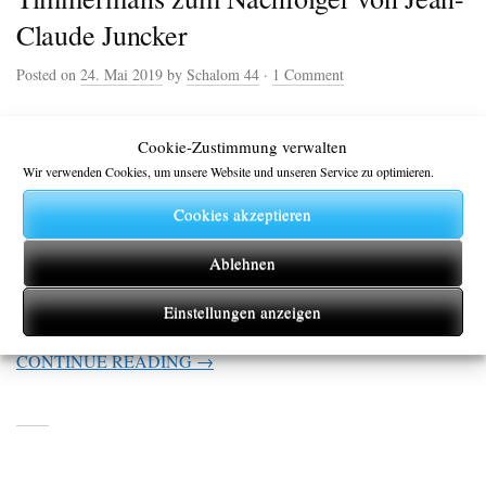
Claude Juncker
Posted on
24. Mai 2019
by
Schalom 44
·
1 Comment
Liebe zeitkritische Geister in kritischer Zeit. Frans Timmermans
Cookie-Zustimmung verwalten
ist niederländischer Sozialdemokrat und „EU-Kommisar für
Wir verwenden Cookies, um unsere Website und unseren Service zu optimieren.
bessere Rechtssetzung, institutionelle Beziehungen,
Rechtsstaatlichkeit und Grundrechtecharta“. Seit 2014 bekleidet er
Cookies akzeptieren
das Amt des EU-Vizepräsidenten. Er will bei der Europawahl
2019 Nachfolger des derzeitigen Kommissionspräsidenten Jean-
Ablehnen
Claude Junker werden. Bei einer Rede im Oktober 2015 vor dem
EU-Parlament ließ Timmermans die Maske […]
Einstellungen anzeigen
CONTINUE READING →