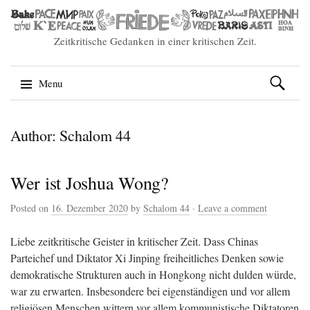
Zeitkritische Gedanken in einer kritischen Zeit.
Suchen
Menu
nach:
Skip
Author:
Schalom 44
to
content
Wer ist Joshua Wong?
Posted on
16. Dezember 2020
by
Schalom 44
·
Leave a comment
Liebe zeitkritische Geister in kritischer Zeit. Dass Chinas
Parteichef und Diktator Xi Jinping freiheitliches Denken sowie
demokratische Strukturen auch in Hongkong nicht dulden würde,
war zu erwarten. Insbesondere bei eigenständigen und vor allem
religiösen Menschen wittern vor allem kommunistische Diktatoren