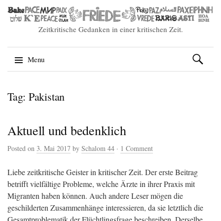
Zeitkritische Gedanken in einer kritischen Zeit.
Suchen
Menu
nach:
Skip
Tag: Pakistan
to
content
Aktuell und bedenklich
Posted on
3. Mai 2017
by
Schalom 44
·
1 Comment
Liebe zeitkritische Geister in kritischer Zeit. Der erste Beitrag
betrifft vielfältige Probleme, welche Ärzte in ihrer Praxis mit
Migranten haben können. Auch andere Leser mögen die
geschilderten Zusammenhänge interessieren, da sie letztlich die
Gesamtproblematik der Flüchtlingsfrage beschreiben. Derselbe