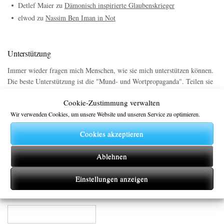
Detlef Maier
zu
Dämonisch inspirierte Glaubenskrieger
elwod
zu
Nassim Ben Iman in Not
Unterstützung
Immer wieder fragen mich Menschen, wie sie mich unterstützen können.
Die beste Unterstützung ist die "Mund- und Wortpropaganda". Teilen sie
meine Newsletter und Blog-Beträge mit ihren Freunden und Bekannten.
Cookie-Zustimmung verwalten
Darüber hinaus können sie mich mit einer kleinen Provision auf ihren
nächsten Einkauf bei
Amazon
unterstützen. Hierzu einfach den obigen
Wir verwenden Cookies, um unsere Website und unseren Service zu optimieren.
Link zu Amazon nutzen.
Cookies akzeptieren
Ablehnen
Newsletter
Abonnieren Sie meinen Newsletter.
Einstellungen anzeigen
Email*