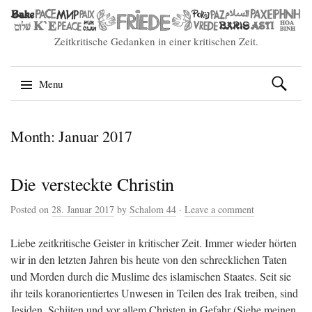
Zeitkritische Gedanken in einer kritischen Zeit.
Suchen
Menu
nach:
Skip
Month:
Januar 2017
to
content
Die versteckte Christin
Posted on
28. Januar 2017
by
Schalom 44
·
Leave a comment
Liebe zeitkritische Geister in kritischer Zeit. Immer wieder hörten
wir in den letzten Jahren bis heute von den schrecklichen Taten
und Morden durch die Muslime des islamischen Staates. Seit sie
ihr teils koranorientiertes Unwesen in Teilen des Irak treiben, sind
Jesiden, Schiiten und vor allem Christen in Gefahr (Siehe meinen