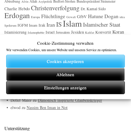
Abtreibung
Allah
Bedfort-Strohm
Bundespräsident Steinmeier
Afrin
Asylpolitik
Christenverfolgung
Charlie Hebdo
Dr. Kamal Sido
Erdogan
Flüchtlinge
Hatune Dogan
GfbV
Europa
Gewalt
idea
Islam
IS
Islamischer Staat
Iran
IGFM
Irak
Imam
Spektrum
Koran
Jesiden
Islamisierung
Israel
Konvertit
Jerusalem
Islamophobie
Kalifat
Mohammed
Muslime
Papst Franziskus
Merkel
Medien
Pakistan
Petition
Cookie-Zustimmung verwalten
Türkei
Scharia
Syrien
Terror
Trump
Pfarrers Dr. Martens
Schweiz
Wir verwenden Cookies, um unsere Website und unseren Service zu optimieren.
Cookies akzeptieren
Neueste Kommentare
Ablehnen
Gegen Nazis, gegen die AfD
zu
Der Islam und das Grundgesetz
Ein demokratischer Mensch
zu
AFD
Einstellungen anzeigen
Georg Mayer
zu
Bitte kein Urlaub im Iran
Detlef Maier
zu
Dämonisch inspirierte Glaubenskrieger
elwod
zu
Nassim Ben Iman in Not
Unterstützung