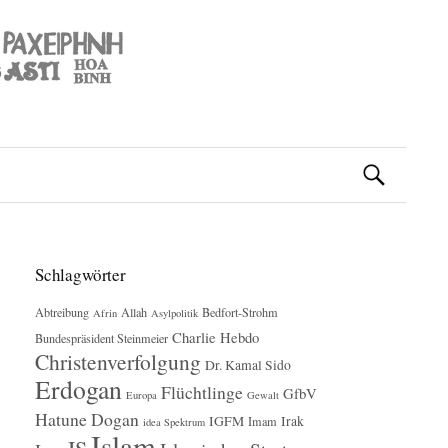
Suchen
nach:
Schlagwörter
Abtreibung
Allah
Bedfort-Strohm
Afrin
Asylpolitik
Charlie Hebdo
Bundespräsident Steinmeier
Christenverfolgung
Dr. Kamal Sido
Erdogan
Flüchtlinge
GfbV
Europa
Gewalt
Hatune Dogan
IGFM
Irak
Imam
idea Spektrum
Islam