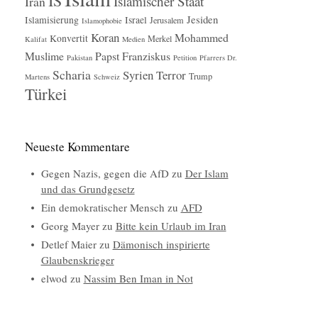
IS
Islamischer Staat
Iran
Jesiden
Islamisierung
Israel
Jerusalem
Islamophobie
Koran
Mohammed
Konvertit
Merkel
Kalifat
Medien
Muslime
Papst Franziskus
Pakistan
Petition
Pfarrers Dr.
Scharia
Syrien
Terror
Trump
Martens
Schweiz
Türkei
Neueste Kommentare
Gegen Nazis, gegen die AfD
zu
Der Islam
und das Grundgesetz
Ein demokratischer Mensch
zu
AFD
Georg Mayer
zu
Bitte kein Urlaub im Iran
Detlef Maier
zu
Dämonisch inspirierte
Glaubenskrieger
elwod
zu
Nassim Ben Iman in Not