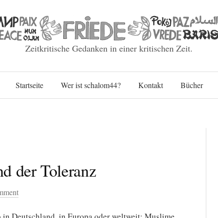
Zeitkritische Gedanken in einer kritischen Zeit.
Skip
Startseite
Wer ist schalom44?
Kontakt
Bücher
to
content
d der Toleranz
omment
Ob in Deutschland, in Europa oder weltweit: Muslime,