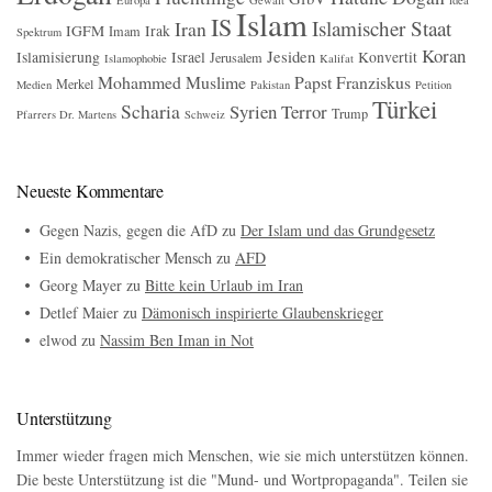
Islam
IS
Islamischer Staat
Iran
IGFM
Irak
Imam
Spektrum
Koran
Jesiden
Islamisierung
Israel
Konvertit
Jerusalem
Islamophobie
Kalifat
Mohammed
Muslime
Papst Franziskus
Merkel
Medien
Pakistan
Petition
Türkei
Scharia
Syrien
Terror
Trump
Pfarrers Dr. Martens
Schweiz
Neueste Kommentare
Gegen Nazis, gegen die AfD
zu
Der Islam und das Grundgesetz
Ein demokratischer Mensch
zu
AFD
Georg Mayer
zu
Bitte kein Urlaub im Iran
Detlef Maier
zu
Dämonisch inspirierte Glaubenskrieger
elwod
zu
Nassim Ben Iman in Not
Unterstützung
Immer wieder fragen mich Menschen, wie sie mich unterstützen können.
Die beste Unterstützung ist die "Mund- und Wortpropaganda". Teilen sie