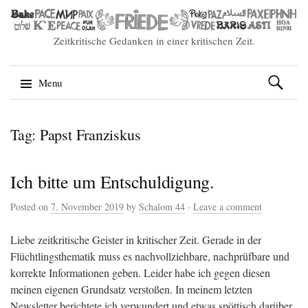
Zeitkritische Gedanken in einer kritischen Zeit.
Suchen
Menu
nach:
Skip
Tag: Papst Franziskus
to
content
Ich bitte um Entschuldigung.
Posted on
7. November 2019
by
Schalom 44
·
Leave a comment
Liebe zeitkritische Geister in kritischer Zeit. Gerade in der
Flüchtlingsthematik muss es nachvollziehbare, nachprüfbare und
korrekte Informationen geben. Leider habe ich gegen diesen
meinen eigenen Grundsatz verstoßen. In meinem letzten
Newsletter berichtete ich verwundert und etwas spöttisch darüber,