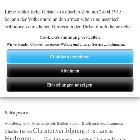
Liebe zeitkritische Geister in kritischer Zeit, am 24.04.1915
begann der Völkermord an den armenischen und assyrisch-
orthodoxen christlichen Bürgern in der Türkei durch die gezielte
Verhaftung sowie Hinrichtung der Akademiker und bekannter
Cookie-Zustimmung verwalten
Persönlichkeiten. Es ist heute keine Frage mehr, dass damals im
Wir verwenden Cookies, um unsere Website und unseren Service zu optimieren.
Laufe der folgenden Monate 1,5 Millionen Opfer zu beklagen
waren. Sie wurden teilweise in […]
Cookies akzeptieren
Ablehnen
CONTINUE READING →
Einstellungen anzeigen
Schlagwörter
Abtreibung
Allah
Bedfort-Strohm
Bundespräsident Steinmeier
Afrin
Asylpolitik
Christenverfolgung
Charlie Hebdo
Dr. Kamal Sido
Erdogan
Flüchtlinge
Hatune Dogan
GfbV
Europa
Gewalt
idea