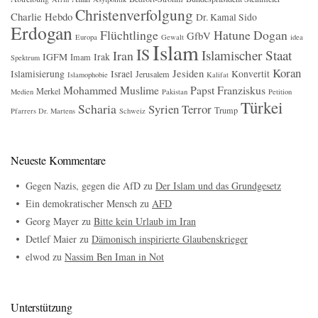
Christenverfolgung
Charlie Hebdo
Dr. Kamal Sido
Erdogan
Flüchtlinge
Hatune Dogan
GfbV
Europa
Gewalt
idea
Islam
IS
Islamischer Staat
Iran
IGFM
Irak
Imam
Spektrum
Koran
Jesiden
Islamisierung
Israel
Konvertit
Jerusalem
Islamophobie
Kalifat
Mohammed
Muslime
Papst Franziskus
Merkel
Medien
Pakistan
Petition
Türkei
Scharia
Syrien
Terror
Trump
Pfarrers Dr. Martens
Schweiz
Neueste Kommentare
Gegen Nazis, gegen die AfD
zu
Der Islam und das Grundgesetz
Ein demokratischer Mensch
zu
AFD
Georg Mayer
zu
Bitte kein Urlaub im Iran
Detlef Maier
zu
Dämonisch inspirierte Glaubenskrieger
elwod
zu
Nassim Ben Iman in Not
Unterstützung