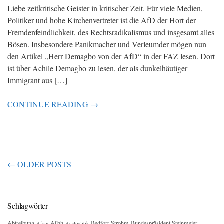
Liebe zeitkritische Geister in kritischer Zeit. Für viele Medien,
Politiker und hohe Kirchenvertreter ist die AfD der Hort der
Fremdenfeindlichkeit, des Rechtsradikalismus und insgesamt alles
Bösen. Insbesondere Panikmacher und Verleumder mögen nun
den Artikel „Herr Demagbo von der AfD“ in der FAZ lesen. Dort
ist über Achile Demagbo zu lesen, der als dunkelhäutiger
Immigrant aus […]
CONTINUE READING →
POSTS
←
OLDER POSTS
NAVIGATION
Schlagwörter
Abtreibung
Allah
Bedfort-Strohm
Bundespräsident Steinmeier
Afrin
Asylpolitik