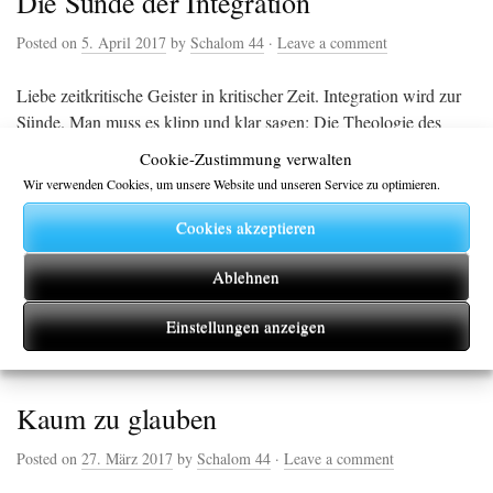
Die Sünde der Integration
Posted on
5. April 2017
by
Schalom 44
·
Leave a comment
Liebe zeitkritische Geister in kritischer Zeit. Integration wird zur
Sünde. Man muss es klipp und klar sagen: Die Theologie des
Islam lässt keine wirkliche Integration in eine nicht-muslimische
Cookie-Zustimmung verwalten
Gesellschaft zu! Ausdrücklich sagt Allah in Sure 3.110 zu den
Wir verwenden Cookies, um unsere Website und unseren Service zu optimieren.
Muslimen: „ Ihr seid die beste Gemeinschaft, die für die
Menschheit geschaffen wurde. Ihr gebietet, was Recht […]
Cookies akzeptieren
Ablehnen
CONTINUE READING →
Einstellungen anzeigen
Kaum zu glauben
Posted on
27. März 2017
by
Schalom 44
·
Leave a comment