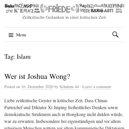
Zeitkritische Gedanken in einer kritischen Zeit.
Suchen
Menu
nach:
Skip
Tag: Islam
to
content
Wer ist Joshua Wong?
Posted on
16. Dezember 2020
by
Schalom 44
·
Leave a comment
Liebe zeitkritische Geister in kritischer Zeit. Dass Chinas
Parteichef und Diktator Xi Jinping freiheitliches Denken sowie
demokratische Strukturen auch in Hongkong nicht dulden würde,
war zu erwarten. Insbesondere bei eigenständigen und vor allem
religiösen Menschen wittern vor allem kommunistische Diktatoren