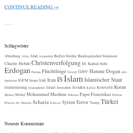
CONTINUE READING →
Schlagwörter
Abtreibung
Allah
Bedfort-Strohm
Bundespräsident Steinmeier
Afrin
Asylpolitik
Christenverfolgung
Charlie Hebdo
Dr. Kamal Sido
Erdogan
Flüchtlinge
Hatune Dogan
GfbV
Europa
Gewalt
idea
Islam
IS
Islamischer Staat
Iran
IGFM
Irak
Imam
Spektrum
Koran
Jesiden
Islamisierung
Israel
Konvertit
Jerusalem
Islamophobie
Kalifat
Mohammed
Muslime
Papst Franziskus
Merkel
Medien
Pakistan
Petition
Türkei
Scharia
Syrien
Terror
Trump
Pfarrers Dr. Martens
Schweiz
Neueste Kommentare