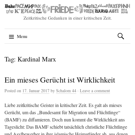
Zeitkritische Gedanken in einer kritischen Zeit.
Suchen
Menu
nach:
Skip
Tag: Kardinal Marx
to
content
Ein mieses Gerücht ist Wirklichkeit
Posted on
17. Januar 2017
by
Schalom 44
·
Leave a comment
Liebe zeitkritische Geister in kritischer Zeit. Es galt als mieses
Gerücht, um das „Bundesamt für Migration und Flüchtlinge“
(BAMF) zu diffamieren. Doch nun kommt die Wirklichkeit ans
Tageslicht: Das BAMF schiebt tatsächlich christliche Flüchtlinge
und Asylbewerber in ihre islamische Heimatländer ab, aus denen