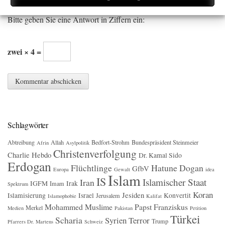
Bitte geben Sie eine Antwort in Ziffern ein:
zwei × 4 =
Schlagwörter
Abtreibung
Allah
Bedfort-Strohm
Bundespräsident Steinmeier
Afrin
Asylpolitik
Christenverfolgung
Charlie Hebdo
Dr. Kamal Sido
Erdogan
Flüchtlinge
Hatune Dogan
GfbV
Europa
Gewalt
idea
Islam
IS
Islamischer Staat
Iran
IGFM
Irak
Imam
Spektrum
Koran
Jesiden
Islamisierung
Israel
Konvertit
Jerusalem
Islamophobie
Kalifat
Mohammed
Muslime
Papst Franziskus
Merkel
Medien
Pakistan
Petition
Türkei
Scharia
Syrien
Terror
Trump
Pfarrers Dr. Martens
Schweiz