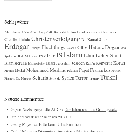
Schlagwörter
Abtreibung
Allah
Bedfort-Strohm
Bundespräsident Steinmeier
Afrin
Asylpolitik
Christenverfolgung
Charlie Hebdo
Dr. Kamal Sido
Erdogan
Flüchtlinge
Hatune Dogan
GfbV
Europa
Gewalt
idea
Islam
IS
Islamischer Staat
Iran
IGFM
Irak
Imam
Spektrum
Koran
Jesiden
Islamisierung
Israel
Konvertit
Jerusalem
Islamophobie
Kalifat
Mohammed
Muslime
Papst Franziskus
Merkel
Medien
Pakistan
Petition
Türkei
Scharia
Syrien
Terror
Trump
Pfarrers Dr. Martens
Schweiz
Neueste Kommentare
Gegen Nazis, gegen die AfD
zu
Der Islam und das Grundgesetz
Ein demokratischer Mensch
zu
AFD
Georg Mayer
zu
Bitte kein Urlaub im Iran
Detlef Maier
zu
Dämonisch inspirierte Glaubenskrieger