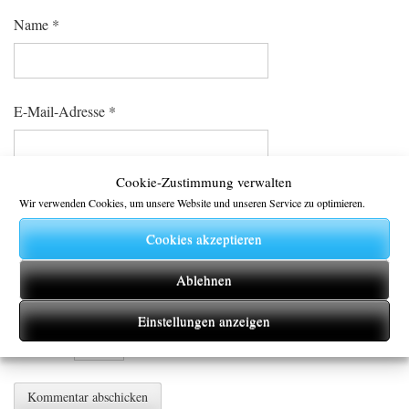
Name
*
E-Mail-Adresse
*
Cookie-Zustimmung verwalten
Website
Wir verwenden Cookies, um unsere Website und unseren Service zu optimieren.
Cookies akzeptieren
Ablehnen
Bitte geben Sie eine Antwort in Ziffern ein:
Einstellungen anzeigen
20 + 15 =