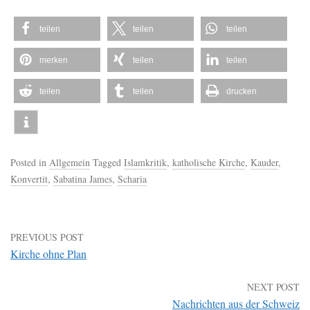
teilen
teilen
teilen
merken
teilen
teilen
teilen
teilen
drucken
Posted in
Allgemein
Tagged
Islamkritik
,
katholische Kirche
,
Kauder
,
Konvertit
,
Sabatina James
,
Scharia
PREVIOUS POST
Kirche ohne Plan
NEXT POST
Nachrichten aus der Schweiz