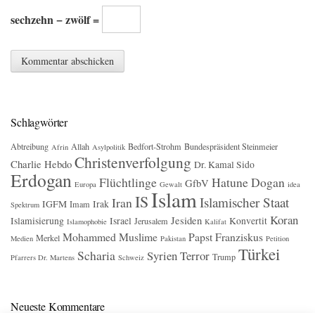
sechzehn − zwölf =
Schlagwörter
Abtreibung
Allah
Bedfort-Strohm
Bundespräsident Steinmeier
Afrin
Asylpolitik
Christenverfolgung
Charlie Hebdo
Dr. Kamal Sido
Erdogan
Flüchtlinge
Hatune Dogan
GfbV
Europa
Gewalt
idea
Islam
IS
Islamischer Staat
Iran
IGFM
Irak
Imam
Spektrum
Koran
Jesiden
Islamisierung
Israel
Konvertit
Jerusalem
Islamophobie
Kalifat
Mohammed
Muslime
Papst Franziskus
Merkel
Medien
Pakistan
Petition
Türkei
Scharia
Syrien
Terror
Trump
Pfarrers Dr. Martens
Schweiz
Neueste Kommentare