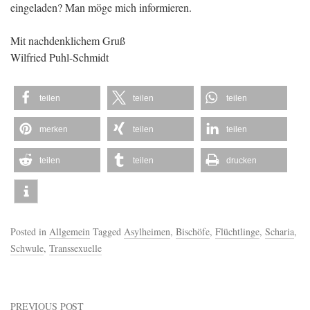
eingeladen? Man möge mich informieren.
Mit nachdenklichem Gruß
Wilfried Puhl-Schmidt
teilen
teilen
teilen
merken
teilen
teilen
teilen
teilen
drucken
Posted in
Allgemein
Tagged
Asylheimen
,
Bischöfe
,
Flüchtlinge
,
Scharia
,
Schwule
,
Transsexuelle
PREVIOUS POST