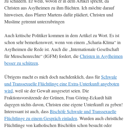
zu schildern. Er weiß, wovon er in dem Artikel spricht, da
Christen aus Asylheimen zu ihm flüchten. Ich möchte darauf
hinweisen, dass Pfarrer Martens dafür plädiert, Christen und
Muslime getrennt unterzubringen
Auch kritische Politiker kommen in dem Artikel zu Wort. Es ist
schon sehr bemerkenswert, wenn von einem „Scharia-Klima“ in
Asylheimen die Rede ist. Auch die „Internationale Gesellschaft
für Menschenrechte“ (IGFM) fordert, die
Christen in Asylheimen
besser zu schützen
.
Übrigens macht es mich doch nachdenklich, dass für
Schwule
und Transsexuelle Flüchtlinge eine Extra-Unterkunft angeboten
wird
, weil sie der Gewalt ausgesetzt seien. Die
Fraktionsvorsitzende der Grünen, Frau Göring-Eckardt hält
dagegen nichts davon, Christen eine eigene Unterkunft zu geben!
Interessant ist auch, dass
Bischöfe Schwule und Transsexuelle
Flüchtlinge zu einem Gespräch einladen
. Wurden auch christliche
Flüchtlinge von katholischen Bischöfen schon besucht oder