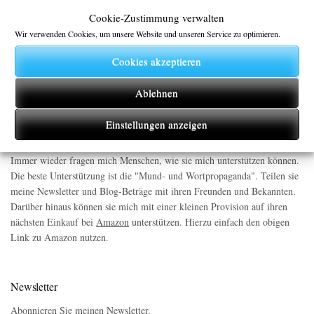
Gegen Nazis, gegen die AfD
zu
Der Islam und das Grundgesetz
Cookie-Zustimmung verwalten
Ein demokratischer Mensch
zu
AFD
Wir verwenden Cookies, um unsere Website und unseren Service zu optimieren.
Georg Mayer
zu
Bitte kein Urlaub im Iran
Cookies akzeptieren
Detlef Maier
zu
Dämonisch inspirierte Glaubenskrieger
elwod
zu
Nassim Ben Iman in Not
Ablehnen
Einstellungen anzeigen
Unterstützung
Immer wieder fragen mich Menschen, wie sie mich unterstützen können.
Die beste Unterstützung ist die "Mund- und Wortpropaganda". Teilen sie
meine Newsletter und Blog-Beträge mit ihren Freunden und Bekannten.
Darüber hinaus können sie mich mit einer kleinen Provision auf ihren
nächsten Einkauf bei
Amazon
unterstützen. Hierzu einfach den obigen
Link zu Amazon nutzen.
Newsletter
Abonnieren Sie meinen Newsletter.