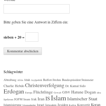
Bitte geben Sie eine Antwort in Ziffern ein:
sieben + 20 =
Schlagwörter
Abtreibung
Allah
Bedfort-Strohm
Bundespräsident Steinmeier
Afrin
Asylpolitik
Christenverfolgung
Charlie Hebdo
Dr. Kamal Sido
Erdogan
Flüchtlinge
Hatune Dogan
GfbV
Europa
Gewalt
idea
Islam
IS
Islamischer Staat
Iran
IGFM
Irak
Imam
Spektrum
Koran
Jesiden
Islamisierung
Israel
Konvertit
Jerusalem
Islamophobie
Kalifat