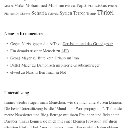
Mohammed
Muslime
Papst Franziskus
Merkel
Medien
Pakistan
Petition
Türkei
Scharia
Syrien
Terror
Trump
Pfarrers Dr. Martens
Schweiz
Neueste Kommentare
Gegen Nazis, gegen die AfD
zu
Der Islam und das Grundgesetz
Ein demokratischer Mensch
zu
AFD
Georg Mayer
zu
Bitte kein Urlaub im Iran
Detlef Maier
zu
Dämonisch inspirierte Glaubenskrieger
elwod
zu
Nassim Ben Iman in Not
Unterstützung
Immer wieder fragen mich Menschen, wie sie mich unterstützen können.
Die beste Unterstützung ist die "Mund- und Wortpropaganda". Teilen sie
meine Newsletter und Blog-Beträge mit ihren Freunden und Bekannten.
Darüber hinaus können sie mich mit einer kleinen Provision auf ihren
nächsten Einkauf bei
Amazon
unterstützen. Hierzu einfach den obigen