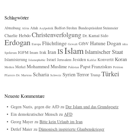
Schlagwörter
Abtreibung
Allah
Bedfort-Strohm
Bundespräsident Steinmeier
Afrin
Asylpolitik
Christenverfolgung
Charlie Hebdo
Dr. Kamal Sido
Erdogan
Flüchtlinge
Hatune Dogan
GfbV
Europa
Gewalt
idea
Islam
IS
Islamischer Staat
Iran
IGFM
Irak
Imam
Spektrum
Koran
Jesiden
Islamisierung
Israel
Konvertit
Jerusalem
Islamophobie
Kalifat
Mohammed
Muslime
Papst Franziskus
Merkel
Medien
Pakistan
Petition
Türkei
Scharia
Syrien
Terror
Trump
Pfarrers Dr. Martens
Schweiz
Neueste Kommentare
Gegen Nazis, gegen die AfD
zu
Der Islam und das Grundgesetz
Ein demokratischer Mensch
zu
AFD
Georg Mayer
zu
Bitte kein Urlaub im Iran
Detlef Maier
zu
Dämonisch inspirierte Glaubenskrieger