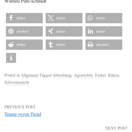
Wilfried Puhl-Schmidt
teilen
teilen
teilen
merken
teilen
teilen
teilen
teilen
drucken
Posted in
Allgemein
Tagged
Abtreibung
,
Agrarlobby
,
Ferkel
,
Küken
,
Schweinezucht
PREVIOUS POST
Trump gegen Trend
NEXT POST